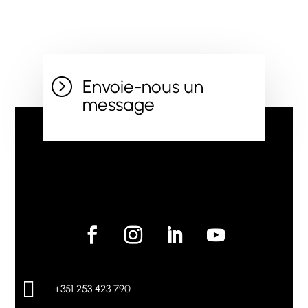
=
Envoie-nous un
message

+351 253 423 790