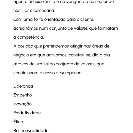
agente de excelência e de vanguarda no sector do
têxtil lar e colchoaria.
Com uma forte orientação para o cliente,
acreditámos num conjunto de valores que formatam
a competência.
A posição que pretendemos atingir nas áreas de
negócio em que actuamos, constrói-se, dia a dia,
através de um sólido conjunto de valores, que
condicionam o nosso desempenho:
L
iderança
E
mpenho
I
novação
P
rodutividade
É
tica
R
esponsabilidade