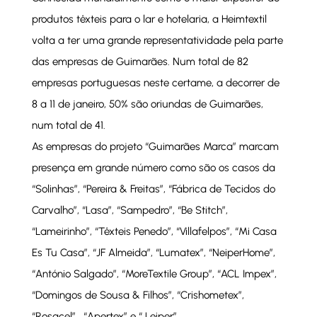
produtos têxteis para o lar e hotelaria, a Heimtextil
volta a ter uma grande representatividade pela parte
das empresas de Guimarães. Num total de 82
empresas portuguesas neste certame, a decorrer de
8 a 11 de janeiro, 50% são oriundas de Guimarães,
num total de 41.
As empresas do projeto “Guimarães Marca” marcam
presença em grande número como são os casos da
“Solinhas”, “Pereira & Freitas”, “Fábrica de Tecidos do
Carvalho”, “Lasa”, “Sampedro”, “Be Stitch”,
“Lameirinho”, “Têxteis Penedo”, “Villafelpos”, “Mi Casa
Es Tu Casa”, “JF Almeida”, “Lumatex”, “NeiperHome”,
“António Salgado”, “MoreTextile Group”, “ACL Impex”,
“Domingos de Sousa & Filhos”, “Crishometex”,
“Rosacel” , “Apertex” e “ Leiper”.