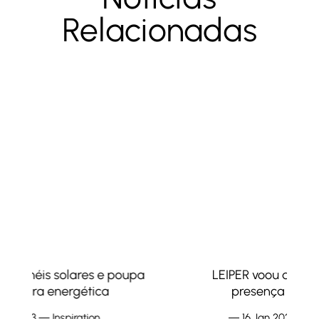
Relacionadas
LEIPER voou até Frankfurt e marcou
presença na Heimtextil 2023
―
16 Jan 2023
―
Design
,
Inspiration