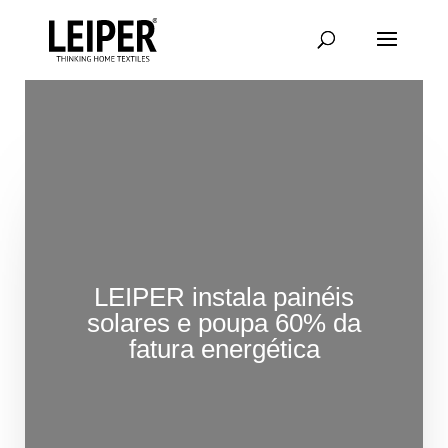
Saltar
para
conteúdo
principal
LEIPER instala painéis
solares e poupa 60% da
fatura energética