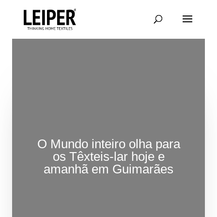
Saltar
para
conteúdo
principal
O Mundo inteiro olha para
os Têxteis-lar hoje e
amanhã em Guimarães